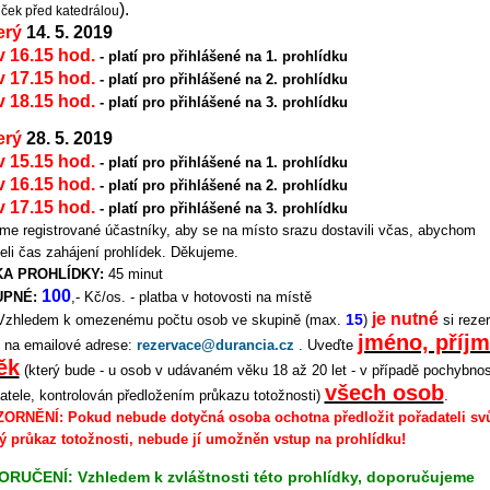
).
viček před katedrálou
erý
14. 5. 2019
 v 16.15 hod.
- platí pro přihlášené na 1. prohlídku
 v 17.15 hod.
- platí pro přihlášené na 2. prohlídku
 v 18.15 hod.
- platí pro přihlášené na 3. prohlídku
erý
28. 5. 2019
 v 15.15 hod.
- platí pro přihlášené na 1. prohlídku
 v 16.15 hod.
- platí pro přihlášené na 2. prohlídku
 v 17.15 hod.
- platí pro přihlášené na 3. prohlídku
me registrované účastníky, aby se na místo srazu dostavili včas, abychom
eli čas zahájení prohlídek. Děkujeme.
A PROHLÍDKY:
45 minut
100
UPNÉ:
,- Kč/os. - platba v hotovosti na místě
je nutné
15
 Vzhledem k omezenému počtu osob ve skupině (max.
)
si reze
jméno, příjm
 na emailové adrese:
rezervace@durancia.cz
. Uveďte
ěk
(který bude - u osob v udávaném věku 18 až 20 let - v případě pochybnos
všech osob
atele, kontrolován předložením průkazu totožnosti)
.
ORNĚNÍ: Pokud nebude dotyčná osoba ochotna předložit pořadateli sv
ý průkaz totožnosti, nebude jí umožněn vstup na prohlídku!
RUČENÍ: Vzhledem k zvláštnosti této prohlídky, doporučujeme