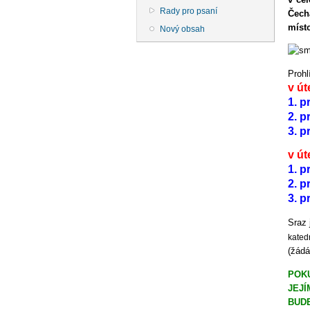
Rady pro psaní
Čech
míst
Nový obsah
Prohl
v út
1. p
2. p
3. p
v út
1. p
2. p
3. p
Sraz 
kated
(žádá
POKU
JEJÍ
BUDE