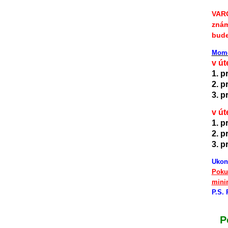
VARO
znám
bude
Mome
v út
1. p
2. p
3. p
v út
1. p
2. p
3. p
Ukonč
Poku
mini
P.S. 
P