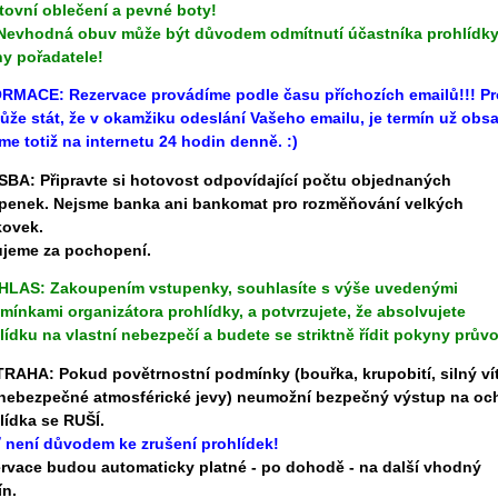
tovní oblečení a pevné boty!
 Nevhodná obuv může být důvodem odmítnutí účastníka prohlídky
ny pořadatele!
ORMACE:
Rezervace provádíme podle času příchozích emailů!!! Pr
ůže stát, že v okamžiku odeslání Vašeho emailu, je termín už obs
me totiž na internetu 24 hodin denně. :)
BA: Připravte si hotovost odpovídající počtu objednaných
penek. Nejsme banka ani bankomat pro rozměňování velkých
ovek.
jeme za pochopení.
LAS: Zakoupením vstupenky, souhlasíte s výše uvedenými
mínkami organizátora prohlídky, a potvrzujete, že absolvujete
lídku na vlastní nebezpečí a budete se striktně řídit pokyny prův
RAHA: Pokud povětrnostní podmínky (bouřka, krupobití, silný vít
 nebezpečné atmosférické jevy) neumožní bezpečný výstup na oc
lídka se RUŠÍ.
 není důvodem ke zrušení prohlídek!
rvace budou automaticky platné - po dohodě - na další vhodný
ín.