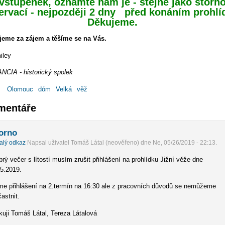
vstupenek, oznamte nám je
- stejně jako storn
ervací -
nejpozději 2 dny před konáním prohlí
Děkujeme.
jeme za zájem a těšíme se na Vás.
CIA - historický spolek
:
Olomouc
dóm
Velká
věž
mentáře
orno
alý odkaz
Napsal uživatel
Tomáš Látal (neověřeno)
dne
Ne, 05/26/2019 - 22:13
.
rý večer s lítostí musím zrušit přihlášení na prohlídku Jižní věže dne
.5.2019.
me přihlášení na 2.termín na 16:30 ale z pracovních důvodů se nemůžeme
astnit.
kuji Tomáš Látal, Tereza Látalová