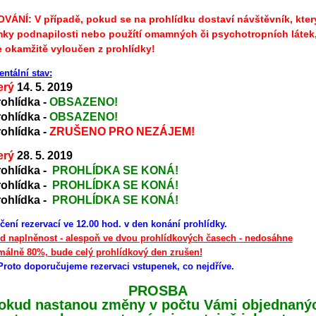
VÁNÍ: V případě, pokud se na prohlídku dostaví návštěvník, který
ky podnapilosti nebo použítí omamných či psychotropních látek
 okamžitě vyloučen z prohlídky!
ntální stav:
erý
14. 5. 2019
rohlídka -
OBSAZENO!
rohlídka -
OBSAZENO!
rohlídka -
ZRUŠENO PRO NEZÁJEM!
erý
28. 5. 2019
rohlídka -
PROHLÍDKA SE KONÁ!
rohlídka -
PROHLÍDKA SE KONÁ!
rohlídka -
PROHLÍDKA SE KONÁ!
ení rezervací ve 12.00 hod. v den konání prohlídky.
d naplněnost - alespoň ve dvou prohlídkových časech - nedosáhne
málně 80%, bude celý prohlídkový den zrušen!
Proto doporučujeme rezervaci vstupenek, co nejdříve.
PROSBA
okud nastanou změny v počtu Vámi objednaný