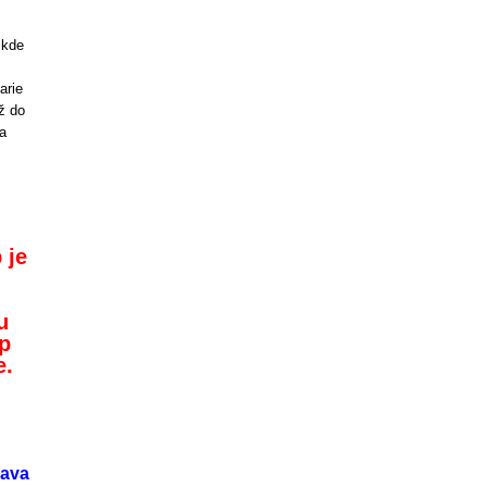
 kde
arie
ž do
a
 je
u
p
e.
lava