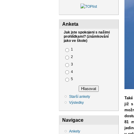
Anketa
Jak jste spokojeni s našimi
prohlídkami? (známkování
jako ve škole)
Možnosti výběru
1
2
3
4
5
Starší ankety
Také
Výsledky
již 
možn
dost
Navigace
81 m
jedin
Ankety
v cel