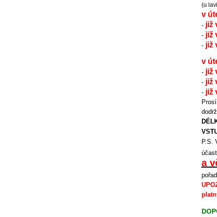
(u la
v út
již
-
již
-
již
-
v út
již
-
již
-
již
-
Prosí
dodrž
DÉLK
VST
P.S.
účast
a v
pořad
UPOZ
platn
DOPO