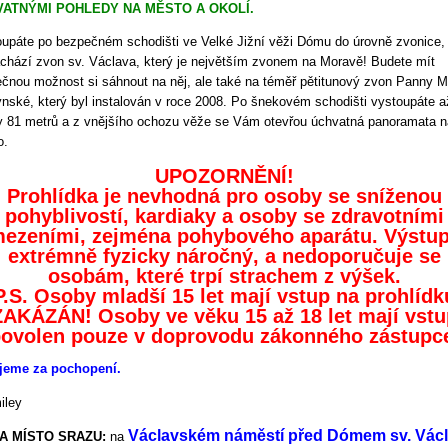
ATNÝMI POHLEDY NA MĚSTO A OKOLÍ.
upáte po bezpečném schodišti ve Velké Jižní věži Dómu do úrovně zvonice,
chází zvon sv. Václava, který je největším zvonem na Moravě! Budete mít
ečnou možnost si sáhnout na něj, ale také na téměř pětitunový zvon Panny M
nské, který byl instalován v roce 2008. Po šnekovém schodišti vystoupáte a
 81 metrů a z vnějšího ochozu věže se Vám otevřou úchvatná panoramata n
o.
UPOZORNĚNÍ!
Prohlídka je nevhodná pro osoby se sníženou
pohyblivostí, kardiaky a osoby se zdravotními
ezeními, zejména pohybového aparátu. Výstup
extrémně fyzicky náročný, a nedoporučuje se
osobám, které trpí strachem z výšek.
P.S. Osoby mladší 15 let mají vstup na prohlídk
ZAKÁZÁN! Osoby ve věku 15 až 18 let mají vstu
ovolen pouze v doprovodu zákonného zástupc
jeme za pochopení.
Václavském náměstí před Dómem sv. Vác
A MÍSTO SRAZU:
na