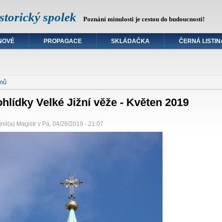
torický spolek
Poznání minulosti je cestou do budoucnosti!
NOVÉ
PROPAGACE
SKLÁDAČKA
ČERNÁ LISTIN
e zde
mů
hlídky Velké Jižní věže - Květen 2019
nil(a)
Magistr
v
Pá, 04/26/2019 - 21:07