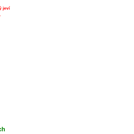
 jeví
,
ch