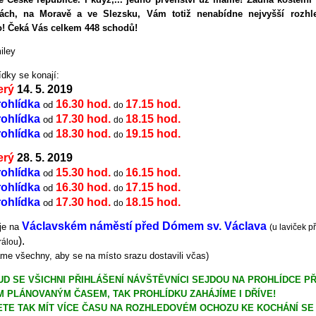
ách, na Moravě a ve Slezsku, Vám totiž nenabídne nejvyšší rozhl
o! Čeká Vás celkem 448 schodů!
ídky se konají:
erý
14. 5. 2019
rohlídka
16.30 hod.
17.15 hod.
od
do
rohlídka
17.30 hod.
18.15 hod.
od
do
rohlídka
18.30 hod.
19.15 hod.
od
do
erý
28. 5. 2019
rohlídka
15.30 hod.
16.15 hod.
od
do
rohlídka
16.30 hod.
17.15 hod.
od
do
rohlídka
17.30 hod.
18.15 hod.
od
do
Václavském náměstí před Dómem sv. Václava
je na
(u laviček p
).
rálou
me všechny, aby se na místo srazu dostavili včas)
D SE VŠICHNI PŘIHLÁŠENÍ NÁVŠTĚVNÍCI SEJDOU NA PROHLÍDCE P
M PLÁNOVANÝM ČASEM, TAK PROHLÍDKU ZAHÁJÍME I DŘÍVE!
TE TAK MÍT VÍCE ČASU NA ROZHLEDOVÉM OCHOZU KE KOCHÁNÍ SE