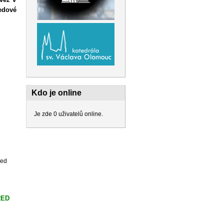
edové
Kdo je online
Je zde 0 uživatelů online.
řed
ŘED