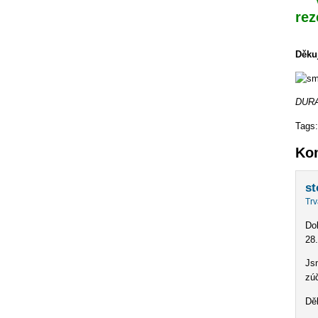
rez
Děku
DURAN
Tags
Ko
st
Trv
Dob
28
Js
zúč
Dě