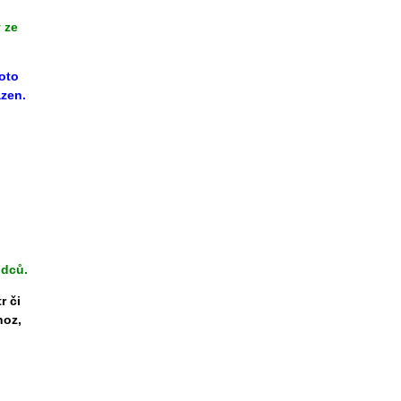
 ze
oto
azen.
odců.
r či
hoz,