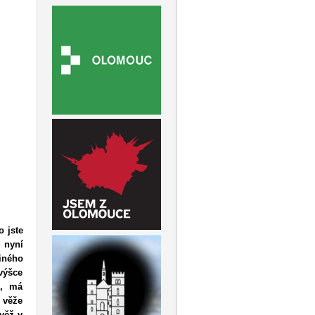
o jste
 nyní
iného
výšce
k, má
í věže
 věž v