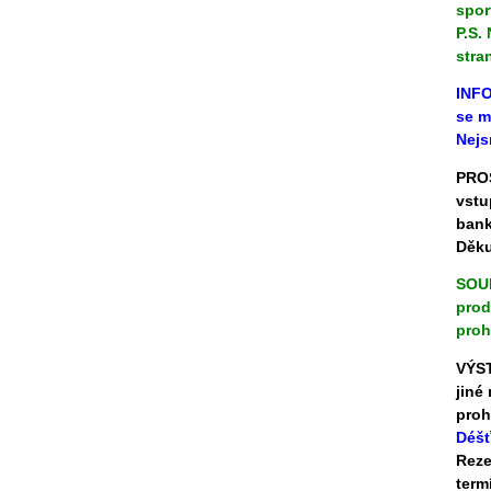
spor
P.S.
stra
INF
se m
Nejs
PROS
vstu
bank
Děku
SOUH
prod
proh
VÝST
jiné
proh
Déšť
Reze
term