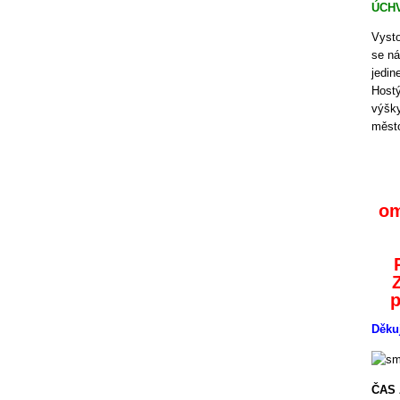
ÚCHV
Vysto
se ná
jedin
Hostý
výšky
měst
om
p
Děku
ČAS 