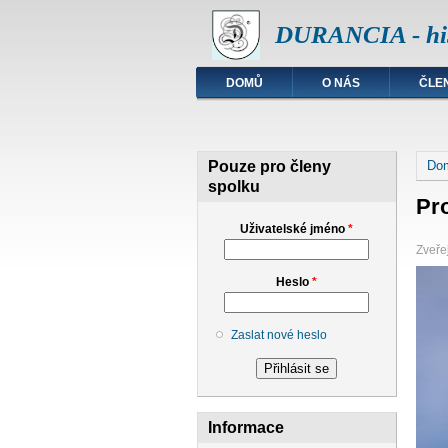
DURANCIA - his
DOMŮ
O NÁS
ČLE
Jst
Pouze pro členy
Do
spolku
Pro
Uživatelské jméno
*
Zveřej
Heslo
*
Zaslat nové heslo
Informace