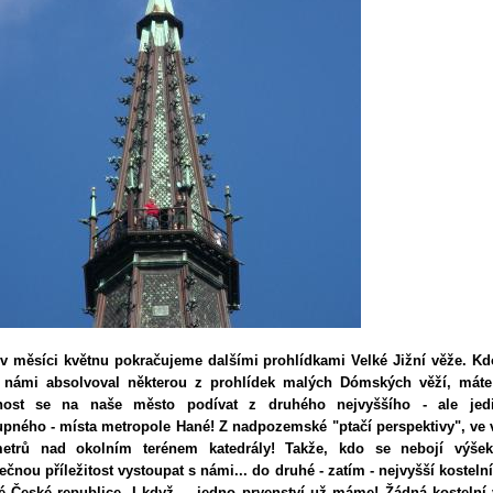
 v měsíci květnu pokračujeme dalšími prohlídkami Velké Jižní věže.
Kd
s námi absolvoval některou z prohlídek malých Dómských věží, máte
ost se na naše město podívat z druhého nejvyššího - ale jed
upného - místa metropole Hané! Z nadpozemské "ptačí perspektivy", ve 
etrů nad okolním terénem katedrály! Takže, kdo se nebojí výše
ečnou příležitost vystoupat s námi... do druhé - zatím - nejvyšší kosteln
é České republice. I když,... jedno prvenství už máme! Žádná kostelní