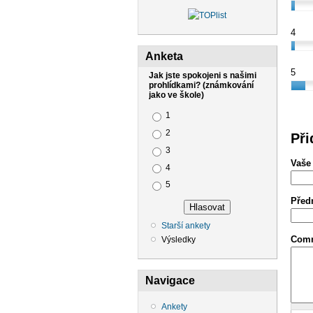
4
Anketa
5
Jak jste spokojeni s našimi
prohlídkami? (známkování
jako ve škole)
Možnosti výběru
1
2
Při
3
Vaše
4
5
Před
Starší ankety
Com
Výsledky
Navigace
Ankety