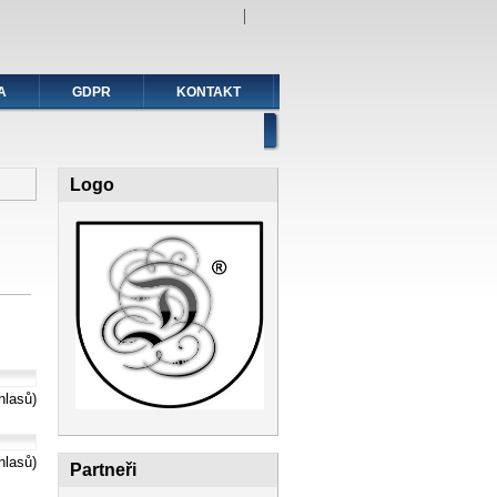
A
GDPR
KONTAKT
Logo
hlasů)
hlasů)
Partneři