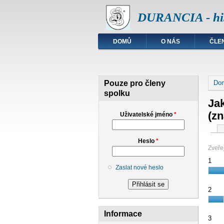
DURANCIA - his
DOMŮ
O NÁS
ČLE
Jst
Pouze pro členy
Do
spolku
Jak
(zn
Uživatelské jméno
*
Hla
Heslo
*
Zveřej
1
Zaslat nové heslo
2
Informace
3