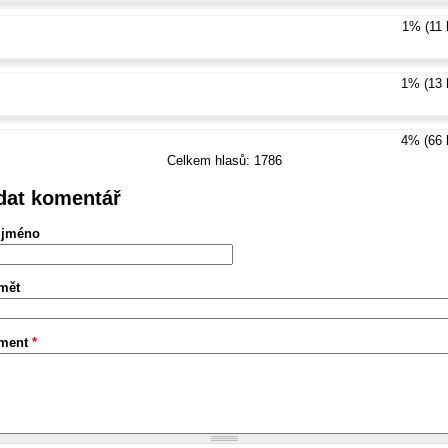
1% (11 
1% (13 
4% (66 
Celkem hlasů: 1786
dat komentář
 jméno
mět
ment
*