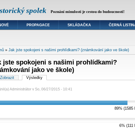
torický spolek
Poznání minulosti je cestou do budoucnosti!
NOVÉ
PROPAGACE
SKLÁDAČKA
ČERNÁ LISTIN
e zde
mů
»
Jak jste spokojeni s našimi prohlídkami? (známkování jako ve škole)
 jste spokojeni s našimi prohlídkami?
ámkování jako ve škole)
vní záložky
Zobrazit
Výsledky
(aktivní záložka)
nil(a)
Administrátor
v
So, 06/27/2015 - 10:41
89% (1585 
6% (111 