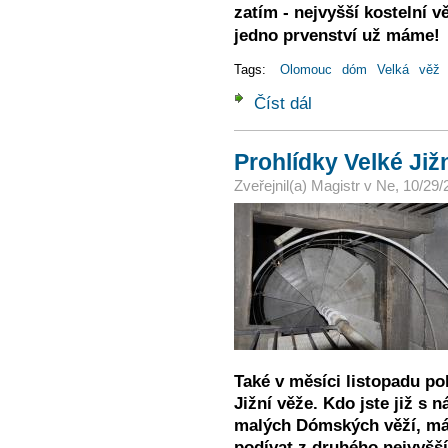
zatím - nejvyšší kostelní vě
jedno prvenství už máme!
Tags:
Olomouc
dóm
Velká
věž
Číst dál
Předvánoční prohlídka 
Prohlídky Velké Již
Zveřejnil(a)
Magistr
v
Ne, 10/29/
Také v měsíci listopadu po
Jižní věže.
Kdo jste již s 
malých Dómských věží, má
podívat z druhého nejvyšší