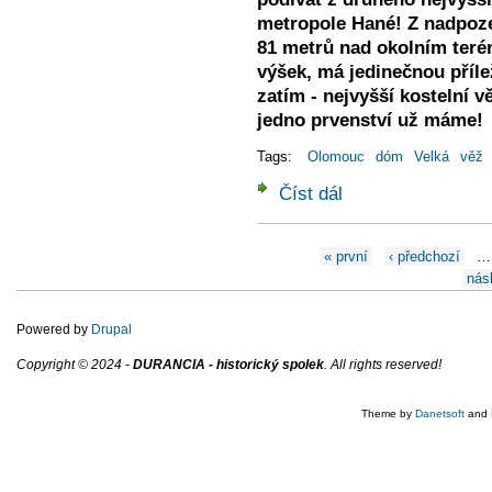
metropole Hané! Z nadpoze
81 metrů nad okolním terén
výšek, má jedinečnou přílež
zatím - nejvyšší kostelní vě
jedno prvenství už máme!
Tags:
Olomouc
dóm
Velká
věž
Číst dál
Prohlídky Velké Jižní v
Stránky
« první
‹ předchozí
…
násl
Powered by
Drupal
Copyright © 2024 -
DURANCIA - historický spolek
. All rights reserved!
Theme by
Danetsoft
and