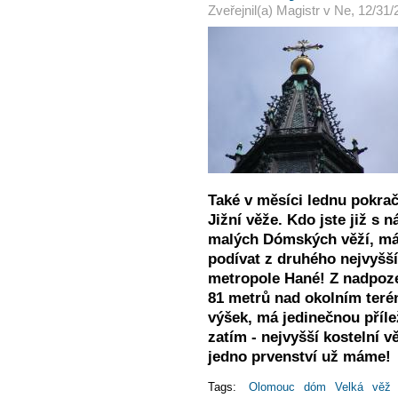
Zveřejnil(a)
Magistr
v
Ne, 12/31/
Také v měsíci lednu pokra
Jižní věže.
Kdo jste již s 
malých Dómských věží, má
podívat z druhého nejvyšší
metropole Hané! Z nadpoze
81 metrů nad okolním terén
výšek, má jedinečnou přílež
zatím - nejvyšší kostelní vě
jedno prvenství už máme!
Tags:
Olomouc
dóm
Velká
věž