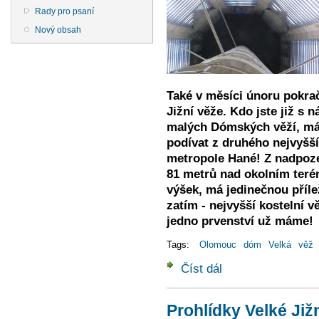
Rady pro psaní
Nový obsah
Také v měsíci únoru pokra
Jižní věže.
Kdo jste již s 
malých Dómských věží, má
podívat z druhého nejvyšší
metropole Hané! Z nadpoze
81 metrů nad okolním terén
výšek, má jedinečnou přílež
zatím - nejvyšší kostelní vě
jedno prvenství už máme!
Tags:
Olomouc
dóm
Velká
věž
Číst dál
Prohlídky Velké Jižní 
Prohlídky Velké Již