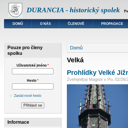
DURANCIA - historický spolek
Po
DOMŮ
O NÁS
ČLENOVÉ
PROPAGACE
Jste zde
Domů
Pouze pro členy
spolku
Velká
Uživatelské jméno
*
Prohlídky Velké Již
Zveřejnil(a)
Magistr
v
Po, 02/26/
Heslo
*
Zaslat nové heslo
Informace