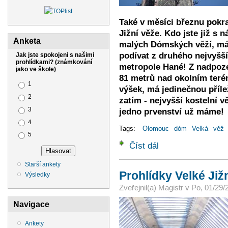
Také v měsíci březnu pokr
Jižní věže.
Kdo jste již s 
Anketa
malých Dómských věží, má
podívat z druhého nejvyšší
Jak jste spokojeni s našimi
prohlídkami? (známkování
metropole Hané! Z nadpoze
jako ve škole)
81 metrů nad okolním terén
Možnosti výběru
1
výšek, má jedinečnou přílež
2
zatím - nejvyšší kostelní vě
3
jedno prvenství už máme!
4
Tags:
Olomouc
dóm
Velká
věž
5
Číst dál
Prohlídky Velké Jižní 
Starší ankety
Prohlídky Velké Již
Výsledky
Zveřejnil(a)
Magistr
v
Po, 01/29/
Navigace
Ankety