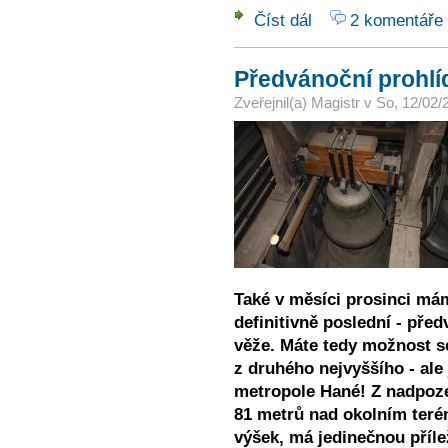
Číst dál
2 komentáře
Prohlídky Velké Jižní 
Předvánoční prohlíd
Zveřejnil(a)
Magistr
v
So, 12/02/
Také v měsíci prosinci mám
definitivně poslední - před
věže.
Máte tedy možnost s
z druhého nejvyššího - ale
metropole Hané! Z nadpoze
81 metrů nad okolním terén
výšek, má jedinečnou přílež