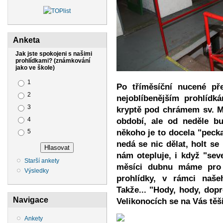
Anketa
Jak jste spokojeni s našimi
prohlídkami? (známkování
jako ve škole)
Možnosti výběru
1
Po tříměsíční nucené př
2
nejoblíbenějším prohlíd
3
kryptě pod chrámem sv. Mo
4
období, ale od neděle bu
někoho je to docela "pecka
5
nedá se nic dělat, holt s
nám otepluje, i když "seve
Starší ankety
měsíci dubnu máme pro 
Výsledky
prohlídky, v rámci naš
Takže... "Hody, hody, dopr
Navigace
Velikonocích se na Vás těš
Ankety