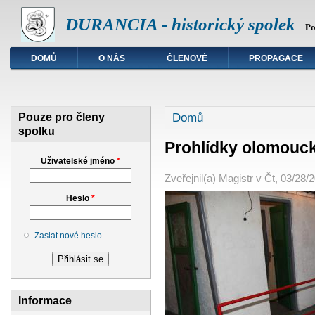
DURANCIA - historický spolek
Po
DOMŮ
O NÁS
ČLENOVÉ
PROPAGACE
Jste zde
Domů
Pouze pro členy
spolku
Prohlídky olomouc
Uživatelské jméno
*
Zveřejnil(a)
Magistr
v
Čt, 03/28/2
Heslo
*
Zaslat nové heslo
Informace