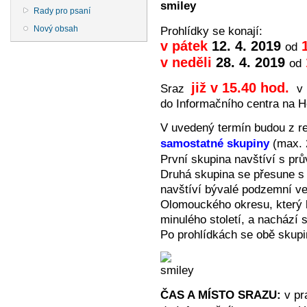
Rady pro psaní
Nový obsah
Prohlídky se konají:
v pátek
12. 4. 2019
1
od
v neděli
28. 4. 2019
od
již v 15.40 hod.
Sraz
v 
do Informačního centra na 
V uvedený termín budou z r
samostatné skupiny
(max. 
První skupina navštíví s pr
Druhá skupina se přesune s
navštíví bývalé podzemní vel
Olomouckého okresu, který 
minulého století, a nachází 
Po prohlídkách se obě skup
ČAS A MÍSTO SRAZU:
v pr