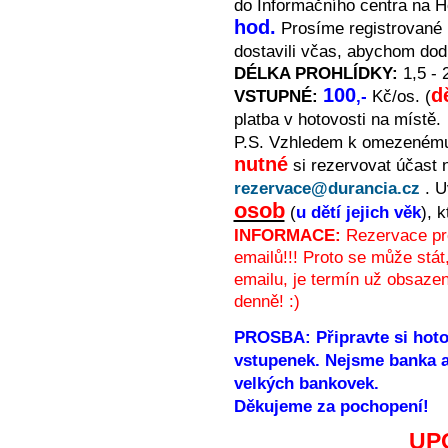
do Informačního centra na 
hod.
Prosíme registrované 
dostavili včas, abychom dod
DÉLKA PROHLÍDKY:
1,5 - 
100
d
VSTUPNÉ:
,-
Kč/os. (
platba v hotovosti na místě.
P.S. Vzhledem k omezenému
nutné
si rezervovat účast 
rezervace@durancia.cz
. U
osob
(
u dětí jejich věk
), 
INFORMACE:
Rezervace pr
emailů!!! Proto se může stá
emailu, je termín už obsazen
denně! :)
PROSBA: Připravte si hoto
vstupenek. Nejsme banka 
velkých bankovek.
Děkujeme za pochopení!
UP