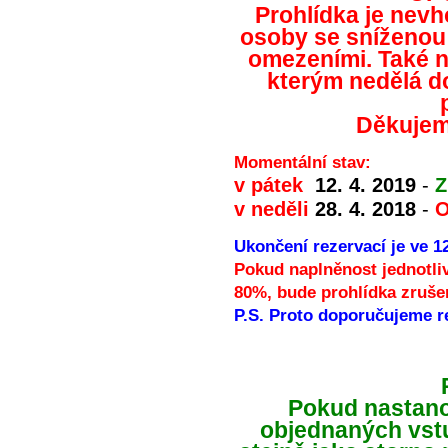
Prohlídka je nevho
osoby se sníženou 
omezeními. Také 
kterým nedělá d
Děkujem
Momentální stav:
v pátek
12. 4. 2019
-
Z
v neděli
28. 4. 2018
-
O
Ukončení rezervací je ve 1
Pokud naplněnost jednotli
80%, bude prohlídka zruše
P.S. Proto doporučujeme re
Pokud nastano
objednaných vst