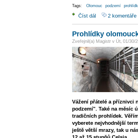
Tags:
Olomouc
podzemí
prohlíd
Číst dál
2 komentáře
Prohlídky olomouckého
Prohlídky olomouc
Zveřejnil(a)
Magistr
v
Út, 01/30/2
Vážení přátelé a příznivci
podzemí". Také na měsíc ún
tradičních prohlídek. Věřím
vyberete nejvhodnější ter
ještě větší mrazy, tak u n
12 až 15 stupňů Celsia.