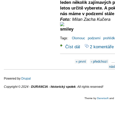
leden několik zajímavých p
letos určitě vyberete. A p
nás máme v podzemí stále 
Foto:
Milan Zacha Kučera
Tags:
Olomouc
podzemí
prohlíd
Číst dál
2 komentáře
Prohlídky olomouckého
Stránky
« první
‹ předchozí
…
násl
Powered by
Drupal
Copyright © 2024 -
DURANCIA - historický spolek
. All rights reserved!
Theme by
Danetsoft
and