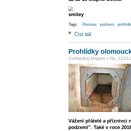
Tags:
Olomouc
podzemí
prohlíd
Číst dál
Prohlídky olomouckého
Prohlídky olomouc
Zveřejnil(a)
Magistr
v
Ne, 12/31/
Vážení přátelé a příznivci
podzemí". Také v roce 2018