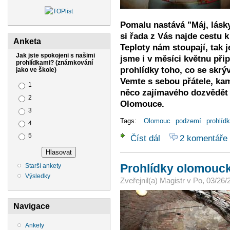
Pomalu nastává "Máj, lásky 
si řada z Vás najde cestu
Anketa
Teploty nám stoupají, tak j
Jak jste spokojeni s našimi
jsme i v měsíci květnu připr
prohlídkami? (známkování
prohlídky toho, co se skr
jako ve škole)
Vemte s sebou přátele, kam
Možnosti výběru
1
něco zajímavého dozvědět 
2
Olomouce.
3
Tags:
Olomouc
podzemí
prohlíd
4
5
Číst dál
2 komentáře
Prohlídky olomouckého
Prohlídky olomouc
Starší ankety
Výsledky
Zveřejnil(a)
Magistr
v
Po, 03/26/
Navigace
Ankety