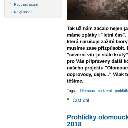
Rady pro psaní
Nový obsah
Tak už nám začalo nejen ja
máme zpátky i "letní čas".
která narušuje zažité biory
musíme zase přizpůsobit. 
"severní vítr je stále kru
pro Vás připraveny další k
našeho projektu "Olomouck
doprovody, dejte..." Však t
těšíme.
Tags:
Olomouc
podzemí
prohlíd
Číst dál
Prohlídky olomouckého
Prohlídky olomouc
2018