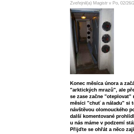
Zveřejnil(a)
Magistr
v
Po, 02/26/
Konec měsíca února a začát
"arktických mrazů", ale př
se zase začne "oteplovat"
měsíci "chuť a náladu" si t
návštěvou olomouckého pod
další komentované prohlídk
u nás máme v podzemí stál
Přijďte se ohřát a něco za