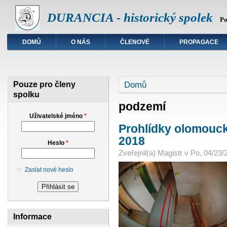
DURANCIA - historický spolek
Po
DOMŮ
O NÁS
ČLENOVÉ
PROPAGACE
Jste zde
Domů
Pouze pro členy
spolku
podzemí
Uživatelské jméno
*
Prohlídky olomouc
2018
Heslo
*
Zveřejnil(a)
Magistr
v
Po, 04/23/
Zaslat nové heslo
Informace