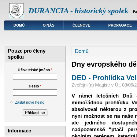
DURANCIA - historický spolek
Po
DOMŮ
O NÁS
ČLENOVÉ
PROPAGACE
Jste zde
Domů
Pouze pro členy
spolku
Dny evropského děd
Uživatelské jméno
*
DED - Prohlídka Velk
Zveřejnil(a)
Magistr
v
Út, 08/06/2
Heslo
*
V rámci letošních Dnů 
mimořádnou prohlídku Ve
Zaslat nové heslo
absolvoval některou z pr
nyní možnost se na naše m
ale jediného dostupn
nadpozemské "ptačí per
Informace
okolním terénem katedrá