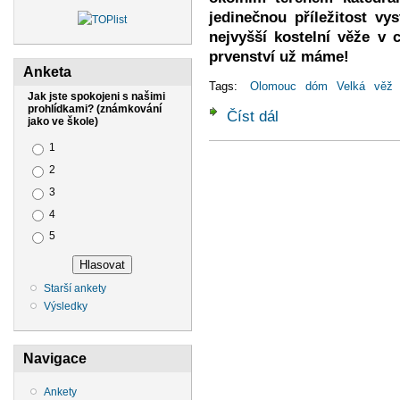
jedinečnou příležitost vy
nejvyšší kostelní věže v c
prvenství už máme!
Anketa
Tags:
Olomouc
dóm
Velká
věž
Jak jste spokojeni s našimi
prohlídkami? (známkování
Číst dál
DED - Prohlídka Velké J
jako ve škole)
Možnosti výběru
1
2
3
4
5
Starší ankety
Výsledky
Navigace
Ankety