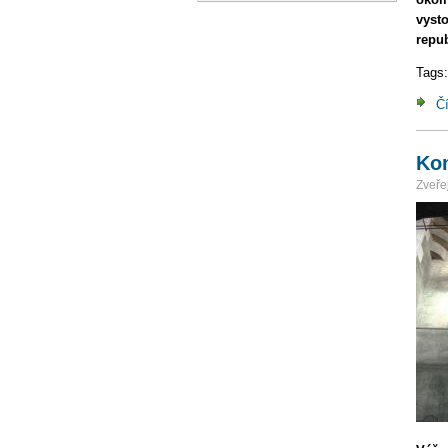
vyst
repub
Tags
Čí
Kom
Zveřej