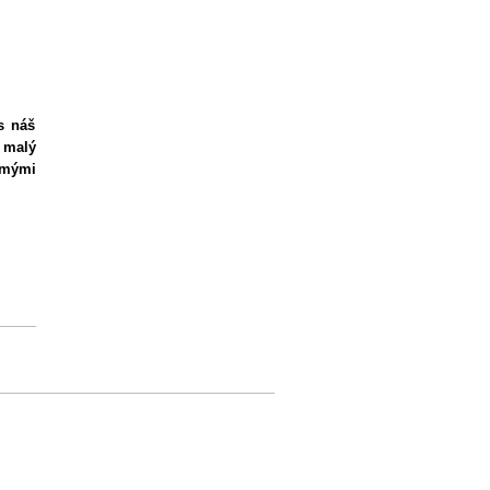
s náš
 malý
námými