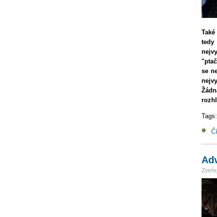
Také
tedy
nejv
"ptač
se ne
nejvy
Žádná
rozh
Tags
Čí
Adv
Zveřej