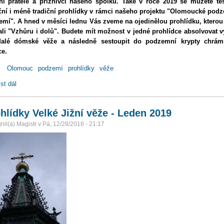
ní přátelé a příznivci našeho spolku. Také v roce 2019 se můžete těš
ční i méně tradiční prohlídky v rámci našeho projektu "Olomoucké pod
emí". A hned v měsíci lednu Vás zveme na ojedinělou prohlídku, kterou
li "Vzhůru i dolů". Budete mít možnost v jedné prohlídce absolvovat 
alé dómské věže a následně sestoupit do podzemní krypty chrám
ce.
:
Olomouc
podzemí
prohlídky
věže
st dál
Kombinovaná prohlídka - Leden 2019
hlídky Velké Jižní věže - Leden 2019
nil(a)
Magistr
v
Pá, 12/28/2018 - 21:17