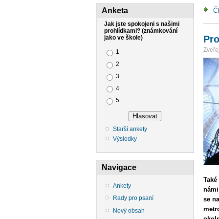
Anketa
Čí
Jak jste spokojeni s našimi
prohlídkami? (známkování
Pro
jako ve škole)
Zveřej
Možnosti výběru
1
2
3
4
5
Starší ankety
Výsledky
Navigace
Také
Ankety
námi
Rady pro psaní
se na
metr
Nový obsah
okoln