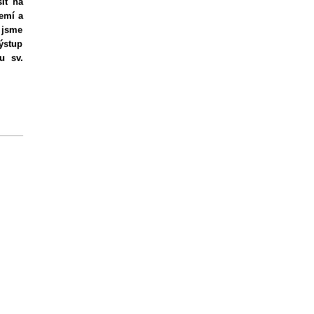
it na
zemí a
 jsme
výstup
u sv.