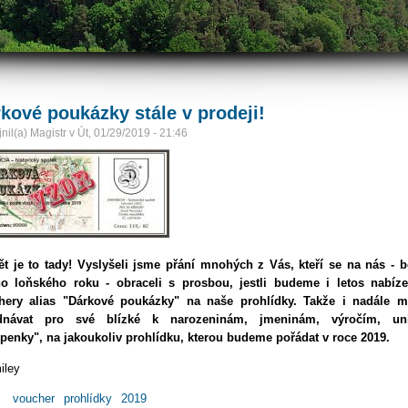
kové poukázky stále v prodeji!
nil(a)
Magistr
v
Út, 01/29/2019 - 21:46
ět je to tady! Vyslyšeli jsme přání mnohých z Vás, kteří se na nás - 
ho loňského roku - obraceli s prosbou, jestli budeme i letos nabízet
hery alias "Dárkové poukázky" na naše prohlídky. Takže i nadále m
dnávat pro své blízké k narozeninám, jmeninám, výročím, uni
penky", na jakoukoliv prohlídku, kterou budeme pořádat v roce 2019.
:
voucher
prohlídky
2019