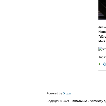
Jeli
hist
"dáre
Malé 
Tags
Čí
Str
Powered by
Drupal
Copyright © 2024 -
DURANCIA - historický s