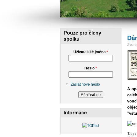
Pouze pro členy
Dár
spolku
Zveřej
Uživatelské jméno
*
Heslo
*
Zaslat nové heslo
A op
celé
vouc
obje
Informace
"vstu
Tags