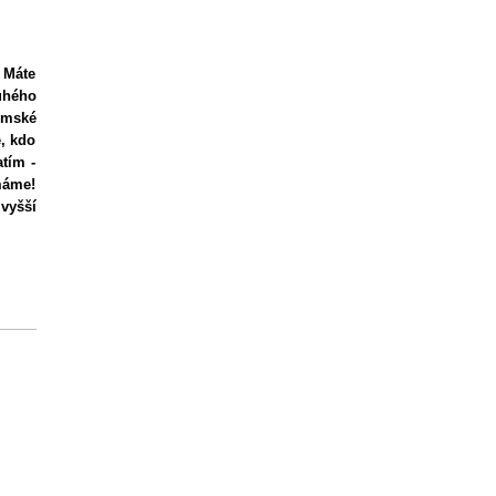
 Máte
uhého
emské
e, kdo
atím -
 máme!
 vyšší