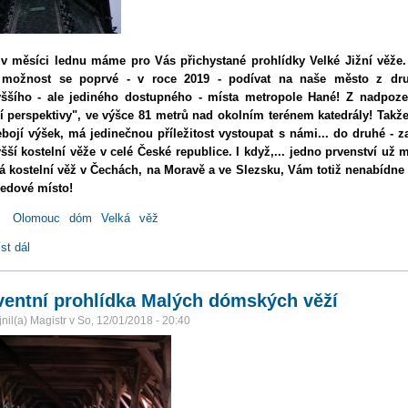
 v měsíci lednu máme pro Vás přichystané prohlídky Velké Jižní věže.
 možnost se poprvé - v roce 2019 - podívat na naše město z dr
yššího - ale jediného dostupného - místa metropole Hané! Z nadpoz
í perspektivy", ve výšce 81 metrů nad okolním terénem katedrály! Takž
bojí výšek, má jedinečnou příležitost vystoupat s námi... do druhé - z
šší kostelní věže v celé České republice. I když,... jedno prvenství už
 kostelní věž v Čechách, na Moravě a ve Slezsku, Vám totiž nenabídne
ledové místo!
:
Olomouc
dóm
Velká
věž
st dál
Prohlídky Velké Jižní věže - Leden 2019
entní prohlídka Malých dómských věží
nil(a)
Magistr
v
So, 12/01/2018 - 20:40