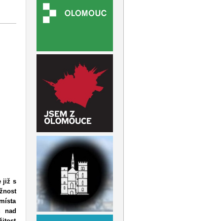
 již s
žnost
 místa
ů nad
žitost