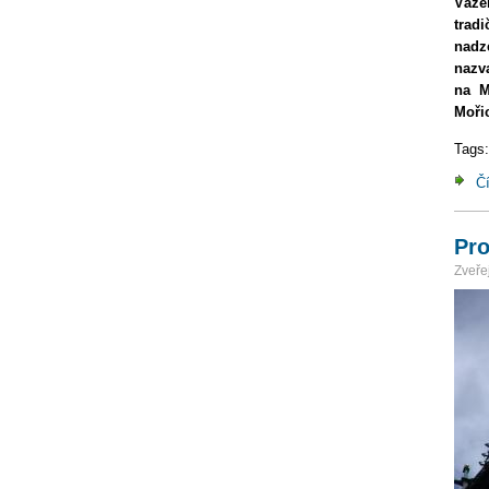
Váže
tradi
nadz
nazva
na M
Moři
Tags
Čí
Pro
Zveřej