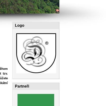
Logo
během
 tzv.
ůžete
kátní
Partneři