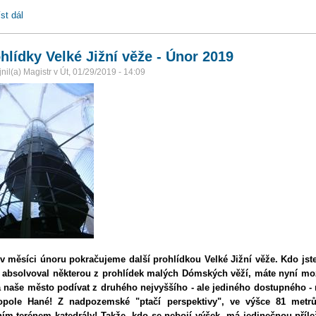
st dál
Dárkové poukázky stále v prodeji!
hlídky Velké Jižní věže - Únor 2019
nil(a)
Magistr
v
Út, 01/29/2019 - 14:09
 v měsíci únoru pokračujeme další prohlídkou Velké Jižní věže.
Kdo jste
 absolvoval některou z prohlídek malých Dómských věží, máte nyní mo
 naše město podívat z druhého nejvyššího - ale jediného dostupného -
opole Hané! Z nadpozemské "ptačí perspektivy", ve výšce 81 metr
ím terénem katedrály! Takže, kdo se nebojí výšek, má jedinečnou příle