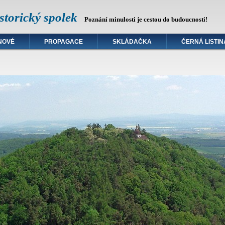
torický spolek
Poznání minulosti je cestou do budoucnosti!
NOVÉ
PROPAGACE
SKLÁDAČKA
ČERNÁ LISTIN