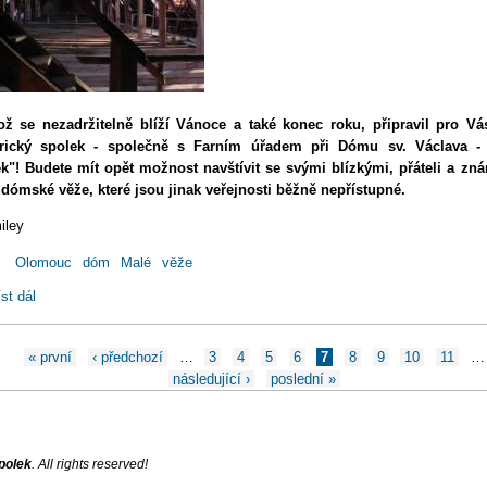
kož se nezadržitelně blíží Vánoce a také konec roku, připravil pro Vá
orický spolek - společně s Farním úřadem při Dómu sv. Václava -
k"! Budete mít opět možnost navštívit se svými blízkými, přáteli a z
dómské věže, které jsou jinak veřejnosti běžně nepřístupné.
:
Olomouc
dóm
Malé
věže
st dál
Adventní prohlídka Malých dómských věží
ánky
« první
‹ předchozí
…
3
4
5
6
7
8
9
10
11
…
následující ›
poslední »
polek
. All rights reserved!