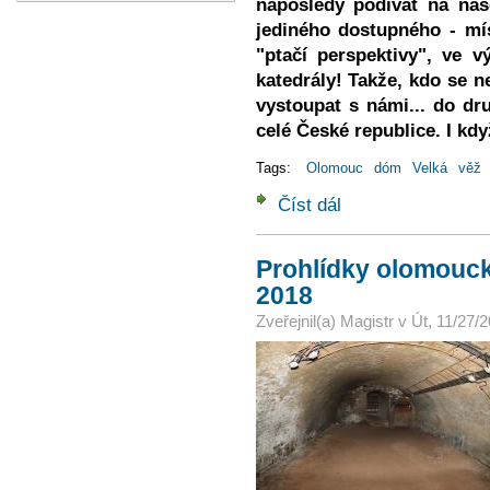
naposledy podívat na naš
jediného dostupného - m
"ptačí perspektivy", ve 
katedrály! Takže, kdo se n
vystoupat s námi... do dru
celé České republice. I kdy
Tags:
Olomouc
dóm
Velká
věž
Číst dál
Prohlídky Velké Jižní 
Prohlídky olomouck
2018
Zveřejnil(a)
Magistr
v
Út, 11/27/2