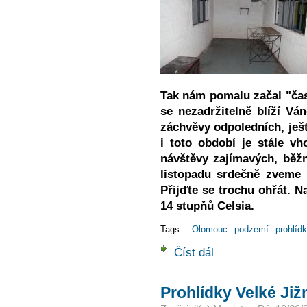
Tak nám pomalu začal "čas
se nezadržitelně blíží Vá
záchvěvy odpoledních, ješt
i toto období je stále vh
návštěvy zajímavých, běžn
listopadu srdečně zveme
Přijďte se trochu ohřát. Na
14 stupňů Celsia.
Tags:
Olomouc
podzemí
prohlíd
Číst dál
Prohlídky olomouckého
Prohlídky Velké Již