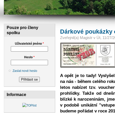
Pouze pro členy
Dárkové poukázky o
spolku
Zveřejnil(a)
Magistr
v
Út, 11/27/2
Uživatelské jméno
*
Heslo
*
Zaslat nové heslo
A opět je to tady! Vyslyše
na nás - během celého roku
letos nabízet tzv. vouche
prohlídky. Takže od dneš
Informace
blízké k narozeninám, jme
v podobě unikátní "vstupe
budeme pořádat v roce 201