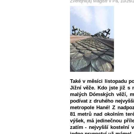
Zveřejnil(a)
Magistr
v
Pá, 10/26/
Také v měsíci listopadu p
Jižní věže.
Kdo jste již s
malých Dómských věží, m
podívat z druhého nejvyšš
metropole Hané! Z nadpoz
81 metrů nad okolním teré
výšek, má jedinečnou příle
zatím - nejvyšší kostelní v
jedno prvenství už máme!