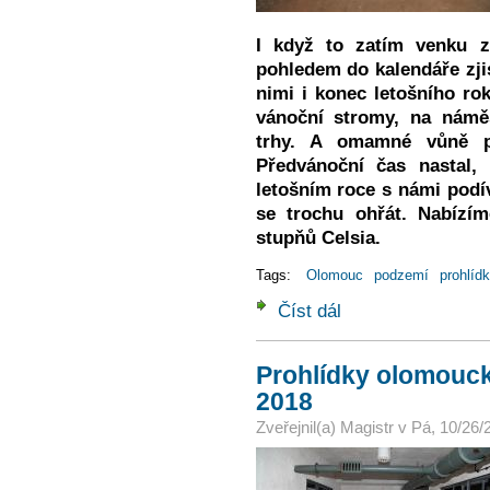
I když to zatím venku 
pohledem do kalendáře zji
nimi i konec letošního ro
vánoční stromy, na námě
trhy. A omamné vůně p
Předvánoční čas nastal
letošním roce s námi pod
se trochu ohřát. Nabízíme
stupňů Celsia.
Tags:
Olomouc
podzemí
prohlíd
Číst dál
Prohlídky olomouckého
Prohlídky olomouck
2018
Zveřejnil(a)
Magistr
v
Pá, 10/26/