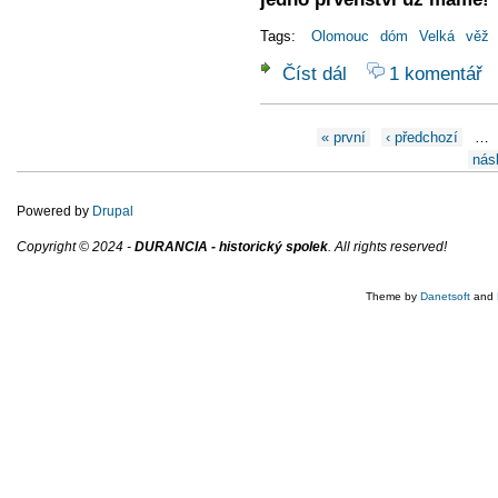
Tags:
Olomouc
dóm
Velká
věž
Číst dál
1 komentář
Prohlídky Velké Jižní v
Stránky
« první
‹ předchozí
…
násl
Powered by
Drupal
Copyright © 2024 -
DURANCIA - historický spolek
. All rights reserved!
Theme by
Danetsoft
and