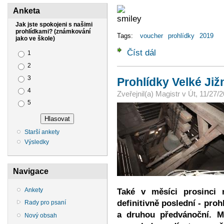
Anketa
Jak jste spokojeni s našimi
prohlídkami? (známkování
Tags:
voucher
prohlídky
2019
jako ve škole)
Číst dál
Dárkové poukázky opět 
Možnosti výběru
1
2
3
Prohlídky Velké Již
4
Zveřejnil(a)
Magistr
v
Út, 11/27/2
5
Starší ankety
Výsledky
Navigace
Ankety
Také v měsíci prosinci
definitivně poslední - proh
Rady pro psaní
a druhou předvánoční. 
Nový obsah