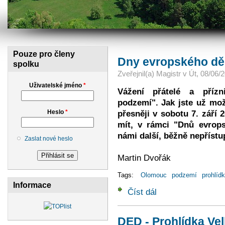
Pouze pro členy
Dny evropského děd
spolku
Zveřejnil(a)
Magistr
v
Út, 08/06/2
Uživatelské jméno
*
Vážení přátelé a přízn
podzemí". Jak jste už možn
Heslo
*
přesněji v sobotu 7. září 
mít, v rámci "Dnů evrops
námi další, běžně nepříst
Zaslat nové heslo
Martin Dvořák
Tags:
Olomouc
podzemí
prohlíd
Informace
Číst dál
Dny evropského dědictv
DED - Prohlídka Velk