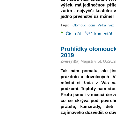
výšek, má jedinečnou příle
zatím - nejvyšší kostelní v
jedno prvenství už máme!
Tags:
Olomouc
dóm
Velká
věž
Číst dál
1 komentář
Prohlídky Velké Jižní 
Prohlídky olomouc
2019
Zveřejnil(a)
Magistr
v
St, 06/26/2
Tak nám pomalu, ale jis
prázdnin a dovolených. 
měsíci si řada z Vás n
podzemí. Teploty nám stoup
Proto jsme i v měsíci červe
co se skrývá pod povrc
přátele, kamarády, dět
zajímavého dozvědět o dáv