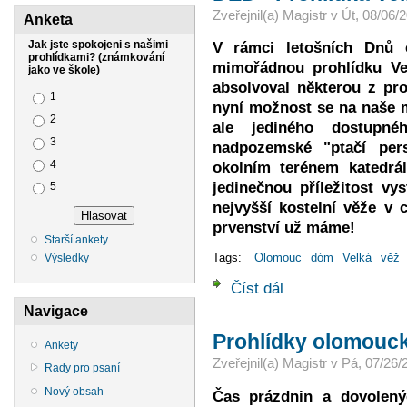
Zveřejnil(a)
Magistr
v
Út, 08/06/2
Anketa
V rámci letošních Dnů 
Jak jste spokojeni s našimi
prohlídkami? (známkování
mimořádnou prohlídku Ve
jako ve škole)
absolvoval některou z pr
Možnosti výběru
1
nyní možnost se na naše m
2
ale jediného dostupn
3
nadpozemské "ptačí per
4
okolním terénem katedrá
jedinečnou příležitost vy
5
nejvyšší kostelní věže v c
prvenství už máme!
Starší ankety
Tags:
Olomouc
dóm
Velká
věž
Výsledky
Číst dál
DED - Prohlídka Velké J
Navigace
Prohlídky olomouc
Ankety
Zveřejnil(a)
Magistr
v
Pá, 07/26/
Rady pro psaní
Nový obsah
Čas prázdnin a dovolený