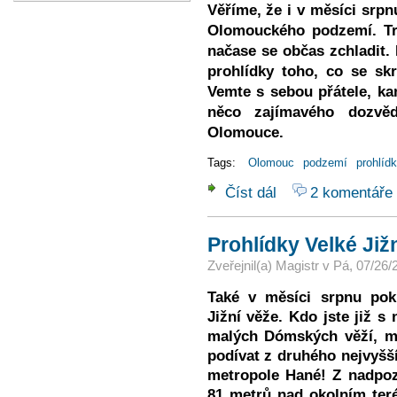
Věříme, že i v měsíci srpn
Olomouckého podzemí. Trop
načase se občas zchladit. 
prohlídky toho, co se s
Vemte s sebou přátele, ka
něco zajímavého dozvě
Olomouce.
Tags:
Olomouc
podzemí
prohlíd
Číst dál
2 komentáře
Prohlídky olomouckého
Prohlídky Velké Již
Zveřejnil(a)
Magistr
v
Pá, 07/26/
Také v měsíci srpnu pok
Jižní věže.
Kdo jste již s
malých Dómských věží, m
podívat z druhého nejvyšš
metropole Hané! Z nadpoz
81 metrů nad okolním teré